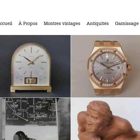
ccueil
À Propos
Montres vintages
Antiquités
Garnissage